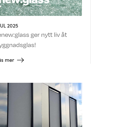
JUL 2025
enew:glass ger nytt liv åt
yggnadsglas!
äs mer