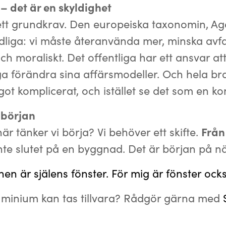
v – det är en skyldighet
et ett grundkrav. Den europeiska taxonomin, 
tydliga: vi måste återanvända mer, minska av
och moraliskt. Det offentliga har ett ansvar a
åga förändra sina affärsmodeller. Och hela b
ot komplicerat, och istället se det som en ko
 början
är tänker vi börja? Vi behöver ett skifte.
Från 
te slutet på en byggnad. Det är början på nä
en är själens fönster. För mig är fönster o
luminium kan tas tillvara? Rådgör gärna med