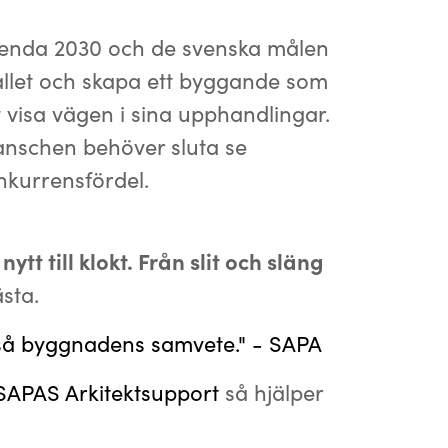
Agenda 2030 och de svenska målen
fallet och skapa ett byggande som
tt visa vägen i sina upphandlingar.
ranschen behöver sluta se
nkurrensfördel.
nytt till klokt. Från slit och släng
sta.
ckså byggnadens samvete." - SAPA
SAPAS Arkitektsupport
så hjälper