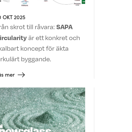
0 OKT 2025
SAPA
rån skrot till råvara:
ircularity
är ett
konkret och
kalbart koncept för äkta
irkulärt byggande.
äs mer