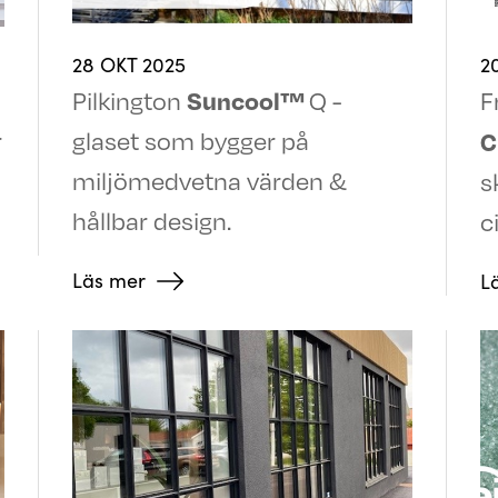
28 OKT 2025
2
Suncool™
Pilkington
Q -
F
r
glaset som bygger på
C
miljömedvetna värden &
s
hållbar design.
c
Läs mer
L