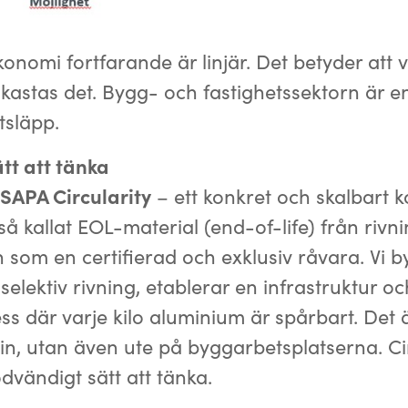
nomi fortfarande är linjär. Det betyder att vi
kastas det. Bygg- och fastighetssektorn är e
tsläpp.
ätt att tänka
SAPA Circularity
– ett konkret och skalbart k
 så kallat EOL-material (end-of-life) från riv
an som en certifierad och exklusiv råvara. Vi 
 selektiv rivning, etablerar en infrastruktur 
ss där varje kilo aluminium är spårbart. Det 
in, utan även ute på byggarbetsplatserna. Circ
ödvändigt sätt att tänka.