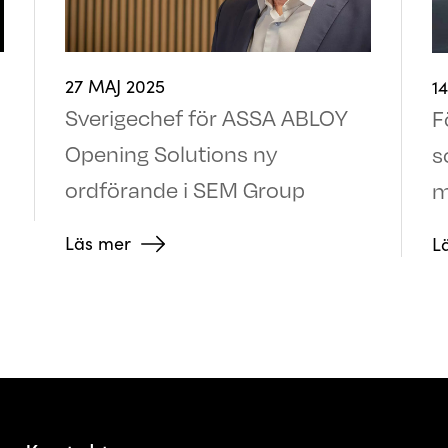
27 MAJ 2025
1
Sverigechef för ASSA ABLOY
F
Opening Solutions ny
s
ordförande i SEM Group
m
Läs mer
L