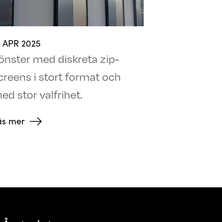
4 APR 2025
önster med diskreta zip-
creens i stort format och
ed stor valfrihet.
äs mer